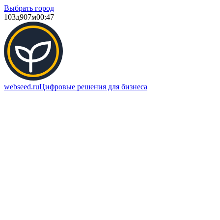
Выбрать город
103д
907м
00:47
webseed.ru
Цифровые решения для бизнеса