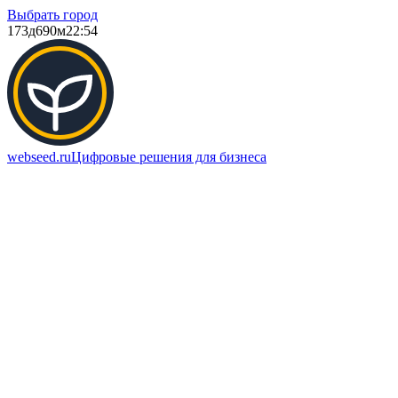
Выбрать город
173д
690м
22:54
webseed.ru
Цифровые решения для бизнеса