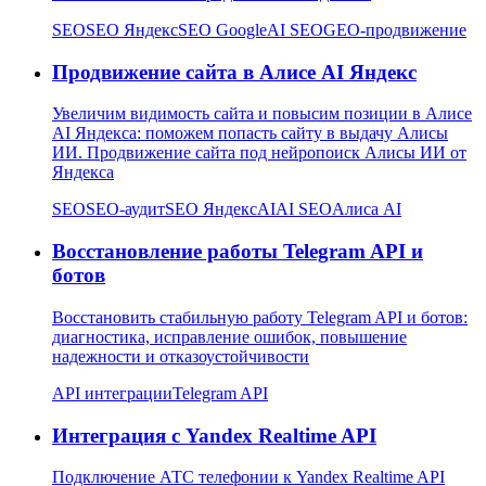
SEO
SEO Яндекс
SEO Google
AI SEO
GEO-продвижение
Продвижение сайта в Алисе AI Яндекс
Увеличим видимость сайта и повысим позиции в Алисе
AI Яндекса: поможем попасть сайту в выдачу Алисы
ИИ. Продвижение сайта под нейропоиск Алисы ИИ от
Яндекса
SEO
SEO-аудит
SEO Яндекс
AI
AI SEO
Алиса AI
Восстановление работы Telegram API и
ботов
Восстановить стабильную работу Telegram API и ботов:
диагностика, исправление ошибок, повышение
надежности и отказоустойчивости
API интеграции
Telegram API
Интеграция с Yandex Realtime API
Подключение АТС телефонии к Yandex Realtime API