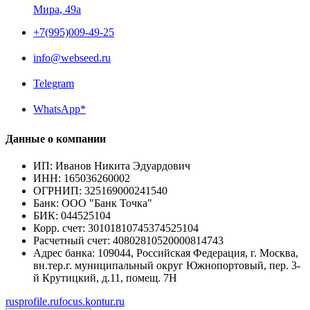
Мира, 49a
+7(995)009-49-25
info@webseed.ru
Telegram
WhatsApp*
Данные о компании
ИП
:
Иванов Никита Эдуардович
ИНН
:
165036260002
ОГРНИП
:
325169000241540
Банк
:
ООО "Банк Точка"
БИК
:
044525104
Корр. счет
:
30101810745374525104
Расчетный счет
:
40802810520000814743
Адрес банка
:
109044, Российская Федерация, г. Москва,
вн.тер.г. муниципальный округ Южнопортовый, пер. 3-
й Крутицкий, д.11, помещ. 7Н
rusprofile.ru
focus.kontur.ru