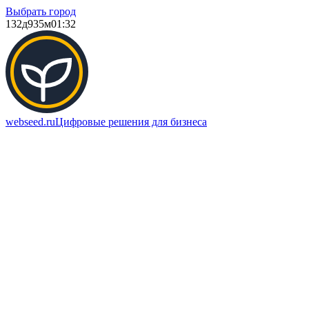
Выбрать город
132д
935м
01:32
webseed.ru
Цифровые решения для бизнеса