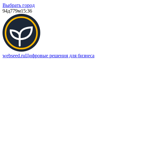
Выбрать город
94д
779м
15:36
webseed.ru
Цифровые решения для бизнеса