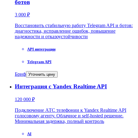
ботов
3 000 ₽
Восстановить стабильную работу Telegram API и ботов:
диагностика, исправление ошибок, повышение
надежности и отказоустойчивости
API интеграции
Telegram API
Бриф
Уточнить цену
Интеграция с Yandex Realtime API
120 000 ₽
Подключение АТС телефонии к Yandex Realtime API
голосовому агенту. Облачное и self-hosted решение.
Минимальная задержка, полный контроль
AI