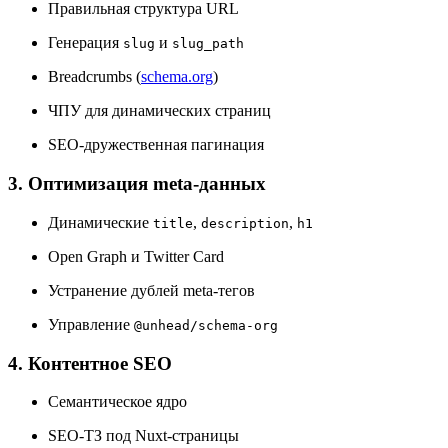
Правильная структура URL
Генерация
и
slug
slug_path
Breadcrumbs (
schema.org
)
ЧПУ для динамических страниц
SEO-дружественная пагинация
3. Оптимизация meta-данных
Динамические
,
,
title
description
h1
Open Graph и Twitter Card
Устранение дублей meta-тегов
Управление
@unhead/schema-org
4. Контентное SEO
Семантическое ядро
SEO-ТЗ под Nuxt-страницы