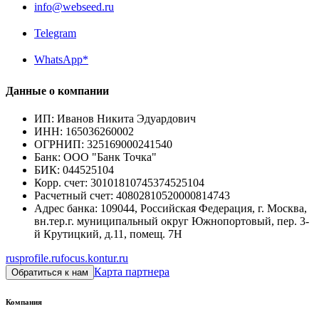
info@webseed.ru
Telegram
WhatsApp*
Данные о компании
ИП
:
Иванов Никита Эдуардович
ИНН
:
165036260002
ОГРНИП
:
325169000241540
Банк
:
ООО "Банк Точка"
БИК
:
044525104
Корр. счет
:
30101810745374525104
Расчетный счет
:
40802810520000814743
Адрес банка
:
109044, Российская Федерация, г. Москва,
вн.тер.г. муниципальный округ Южнопортовый, пер. 3-
й Крутицкий, д.11, помещ. 7Н
rusprofile.ru
focus.kontur.ru
Карта партнера
Обратиться к нам
Компания