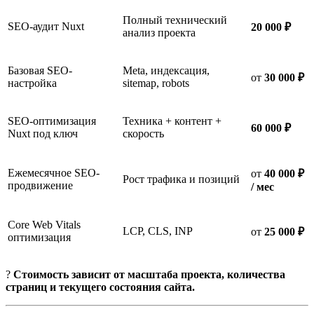
Полный технический
SEO-аудит Nuxt
20 000 ₽
анализ проекта
Базовая SEO-
Meta, индексация,
от
30 000 ₽
настройка
sitemap, robots
SEO-оптимизация
Техника + контент +
60 000 ₽
Nuxt под ключ
скорость
Ежемесячное SEO-
от
40 000 ₽
Рост трафика и позиций
продвижение
/ мес
Core Web Vitals
LCP, CLS, INP
от
25 000 ₽
оптимизация
?
Стоимость зависит от масштаба проекта, количества
страниц и текущего состояния сайта.