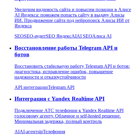
Увеличим видимость сайта и повысим позиции в Алисе
AI Яндекса: поможем попасть сайту в выдачу Алисы
ИИ. Продвижение сайта под нейропоиск Алисы ИИ от
Яндекса
SEO
SEO-аудит
SEO Яндекс
AI
AI SEO
Алиса AI
Восстановление работы Telegram API и
ботов
Восстановить стабильную работу Telegram API и ботов:
диагностика, исправление ошибок, повышение
надежности и отказоустойчивости
API интеграции
Telegram API
Интеграция с Yandex Realtime API
Подключение АТС телефонии к Yandex Realtime API
голосовому агенту. Облачное и self-hosted решение.
Минимальная задержка, полный контроль
AI
AI-агент
sip
Телефония