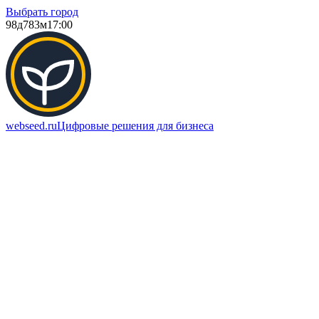
Выбрать город
98д
783м
17:00
webseed.ru
Цифровые решения для бизнеса