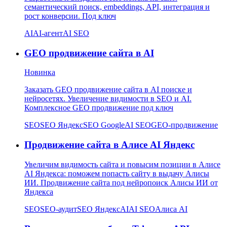
семантический поиск, embeddings, API, интеграция и
рост конверсии. Под ключ
AI
AI-агент
AI SEO
GEO продвижение сайта в AI
Новинка
Заказать GEO продвижение сайта в AI поиске и
нейросетях. Увеличение видимости в SEO и AI.
Комплексное GEO продвижение под ключ
SEO
SEO Яндекс
SEO Google
AI SEO
GEO-продвижение
Продвижение сайта в Алисе AI Яндекс
Увеличим видимость сайта и повысим позиции в Алисе
AI Яндекса: поможем попасть сайту в выдачу Алисы
ИИ. Продвижение сайта под нейропоиск Алисы ИИ от
Яндекса
SEO
SEO-аудит
SEO Яндекс
AI
AI SEO
Алиса AI