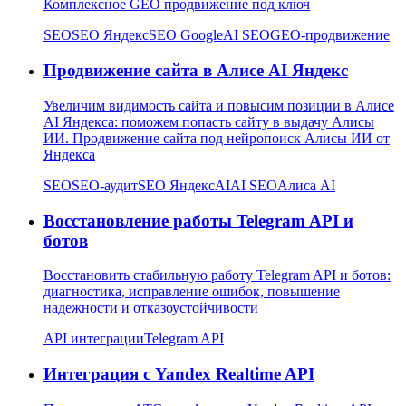
Комплексное GEO продвижение под ключ
SEO
SEO Яндекс
SEO Google
AI SEO
GEO-продвижение
Продвижение сайта в Алисе AI Яндекс
Увеличим видимость сайта и повысим позиции в Алисе
AI Яндекса: поможем попасть сайту в выдачу Алисы
ИИ. Продвижение сайта под нейропоиск Алисы ИИ от
Яндекса
SEO
SEO-аудит
SEO Яндекс
AI
AI SEO
Алиса AI
Восстановление работы Telegram API и
ботов
Восстановить стабильную работу Telegram API и ботов:
диагностика, исправление ошибок, повышение
надежности и отказоустойчивости
API интеграции
Telegram API
Интеграция с Yandex Realtime API