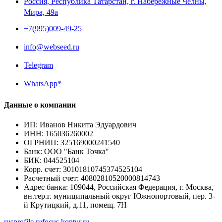
Россия, Республика Татарстан, г. Набережные Челны,
Мира, 49a
+7(995)009-49-25
info@webseed.ru
Telegram
WhatsApp*
Данные о компании
ИП
:
Иванов Никита Эдуардович
ИНН
:
165036260002
ОГРНИП
:
325169000241540
Банк
:
ООО "Банк Точка"
БИК
:
044525104
Корр. счет
:
30101810745374525104
Расчетный счет
:
40802810520000814743
Адрес банка
:
109044, Российская Федерация, г. Москва,
вн.тер.г. муниципальный округ Южнопортовый, пер. 3-
й Крутицкий, д.11, помещ. 7Н
rusprofile.ru
focus.kontur.ru