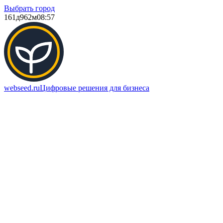
Выбрать город
161д
962м
08:57
webseed.ru
Цифровые решения для бизнеса