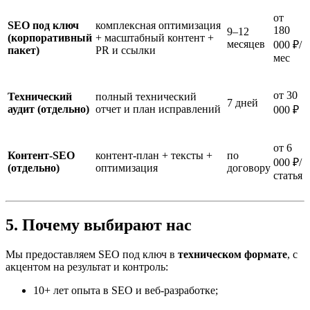
от
SEO под ключ
комплексная оптимизация
180
9–12
(корпоративный
+ масштабный контент +
месяцев
000 ₽/
пакет)
PR и ссылки
мес
от 30
Технический
полный технический
7 дней
аудит (отдельно)
отчет и план исправлений
000 ₽
от 6
Контент-SEO
контент-план + тексты +
по
000 ₽/
(отдельно)
оптимизация
договору
статья
5. Почему выбирают нас
Мы предоставляем SEO под ключ в
техническом формате
, с
акцентом на результат и контроль:
10+ лет опыта в SEO и веб-разработке;