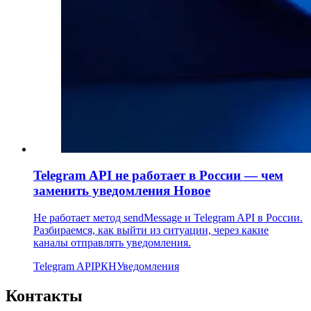
Telegram API не работает в России — чем
заменить уведомления
Новое
Не работает метод sendMessage и Telegram API в России.
Разбираемся, как выйти из ситуации, через какие
каналы отправлять уведомления.
Telegram API
РКН
Уведомления
Контакты