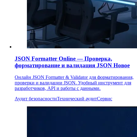
JSON Formatter Online — Проверка,
форматирование и валидация JSON
Новое
Онлайн JSON Formatter & Validator для форматирования,
проверки и валидации JSON. Удобный инструмент для
разработчиков, API и работы с данными.
Аудит безопасности
Технический аудит
Сервис