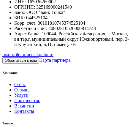
ИНН
:
165036260002
ОГРНИП
:
325169000241540
Банк
:
ООО "Банк Точка"
БИК
:
044525104
Корр. счет
:
30101810745374525104
Расчетный счет
:
40802810520000814743
Адрес банка
:
109044, Российская Федерация, г. Москва,
вн.тер.г. муниципальный округ Южнопортовый, пер. 3-
й Крутицкий, д.11, помещ. 7Н
rusprofile.ru
focus.kontur.ru
Карта партнера
Обратиться к нам
Компания
О нас
Отзывы
Услуги
Партнерство
Вакансии
Контакты
Записи